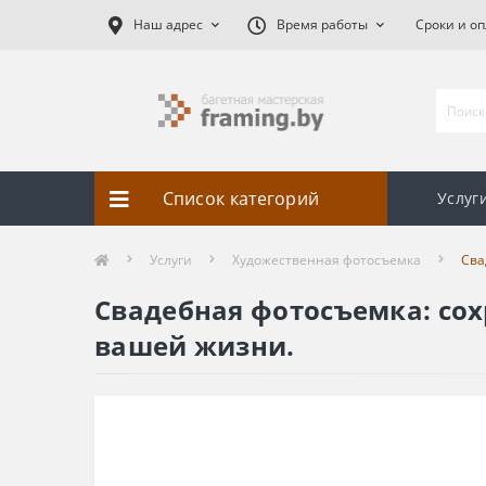
Наш адрес
Время работы
Сроки и оп
Список категорий
Услуг
Услуги
Художественная фотосъемка
Сва
Свадебная фотосъемка: со
вашей жизни.