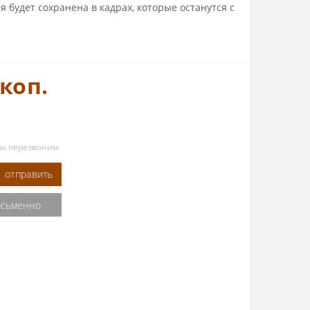
я будет сохранена в кадрах, которые останутся с
 коп.
мы перезвоним
отправить
исьменно