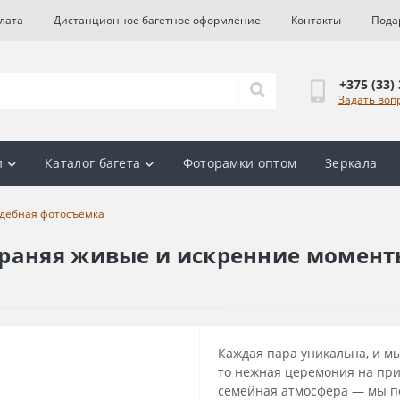
лата
Дистанционное багетное оформление
Контакты
Пода
+375 (33)
Задать воп
и
Каталог багета
Фоторамки оптом
Зеркала
дебная фотосъемка
храняя живые и искренние момент
Каждая пара уникальна, и мы
то нежная церемония на при
семейная атмосфера — мы пе